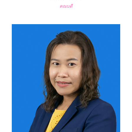
คณบดี