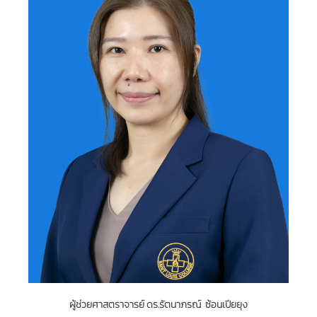
ผู้ช่วยศาสตราจารย์ ดร.รัตนาภรณ์ ซ้อนเปียยุง