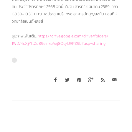
คน ประจำปีการศึกษา 2568 จัดขึ้นในวันเสาร์ที่ 14 มีนาคม 2569 เวลา
08.30-10.30 น. ณ หอประชุมเมรี่ เกรซ อาคารนักบุญยอห์น ปอลที่ 2
วิทยาลัยเซนต์หลุยส์
รูปภาพเพิ่มเติม:
https://drive.google.com/
drive/folders/
1WLV4oXjYttZu89eInxoAej8Oq4JRP
Z9b?usp=sharing