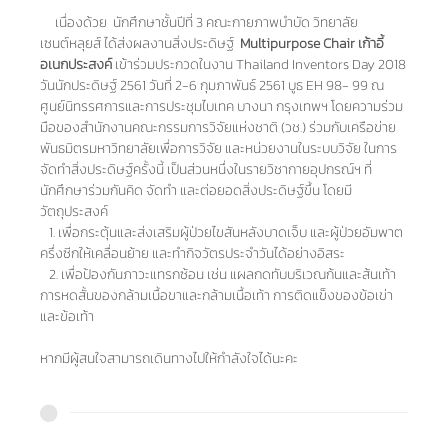
เนื่องด้วย นักศึกษาชั้นปีที่ 3 คณะกายภาพบำบัด วิทยาลัย
เซนต์หลุยส์ ได้ส่งผลงานสิ่งประดิษฐ์
Multipurpose Chair เก้าอี้
อเนกประสงค์
เข้าร่วมประกวดในงาน Thailand Inventors Day 2018
วันนักประดิษฐ์ 2561 วันที่ 2-6 กุมภาพันธ์ 2561 บูธ EH 98- 99 ณ
ศูนย์นิทรรศการและการประชุ
มไบเทค บางนา กรุงเทพฯ โดยความร่วม
มือของสำนั
กงานคณะกรรมการวิจัยแห่งชาติ (วช.) ร่วมกับเครือข่าย
พันธมิตรมหาวิ
ทยาลัยเพื่อการวิจัย และหน่วยงานในระบบวิจัย ในการ
จัดทำสิ่งประดิษฐ์ครั้งนี้
เป็นส่วนหนึ่งในรายวิชากายอุ
ปกรณ์ฯ ที่
นักศึกษาร่วมกันคิด จัดทำ และต่อยอดสิ่งประดิษฐ์ขึ้น โดยมี
วัตถุประสงค์
1. เพื่อกระตุ้นและส่งเสริมผู้ป่
วยไขสันหลังบาดเจ็บ และผู้ป่วยอัมพาต
ครึ่งซีกให้
เคลื่อนย้าย และทำกิจวัตรประจำวันได้อย่างอิ
สระ
2. เพื่อป้องกันภาวะแทรกซ้อน เช่น แผลกดทับบริเวณก้นและส้นเท้า
การหดสั้นของกล้ามเนื้อขาและกล้
ามเนื้อเท้า การติดแข็งของข้อเข่า
และข้อเท้า
หากมีผู้สนใจสามารถเดินทางไปให้
กำลังใจได้นะคะ