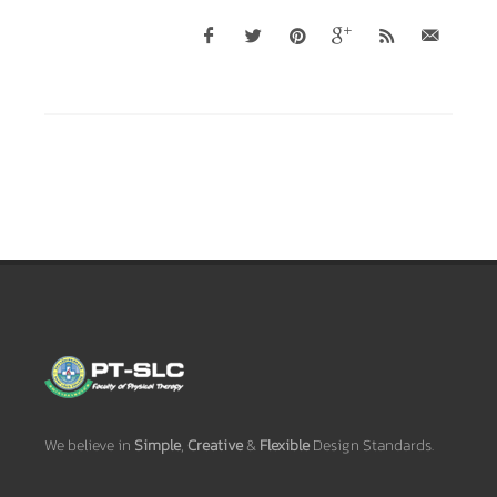
We believe in
Simple
,
Creative
&
Flexible
Design Standards.